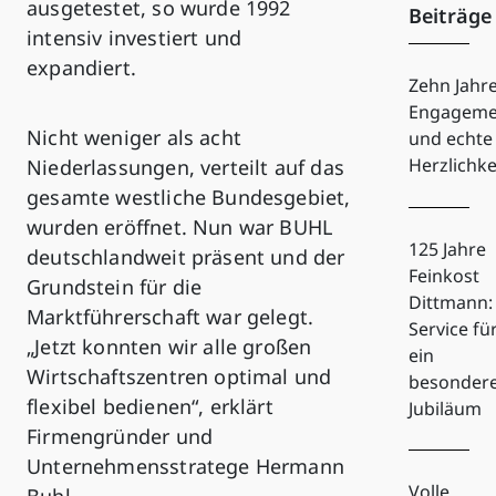
ausgetestet, so wurde 1992
Beiträge
intensiv investiert und
expandiert.
Zehn Jahr
Engageme
Nicht weniger als acht
und echte
Herzlichke
Niederlassungen, verteilt auf das
gesamte westliche Bundesgebiet,
wurden eröffnet. Nun war BUHL
125 Jahre
deutschlandweit präsent und der
Feinkost
Grundstein für die
Dittmann:
Marktführerschaft war gelegt.
Service fü
„Jetzt konnten wir alle großen
ein
Wirtschaftszentren optimal und
besonder
flexibel bedienen“, erklärt
Jubiläum
Firmengründer und
Unternehmensstratege Hermann
Volle
Buhl.