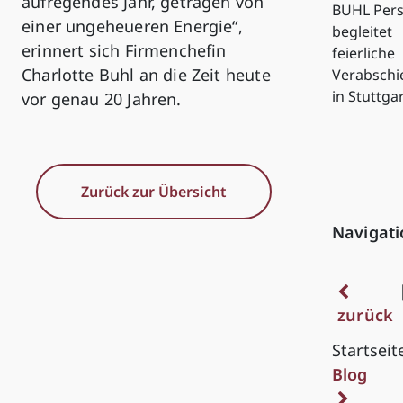
aufregendes Jahr, getragen von
BUHL Pers
einer ungeheueren Energie“,
begleitet
erinnert sich Firmenchefin
feierliche
Charlotte Buhl an die Zeit heute
Verabsch
in Stuttga
vor genau 20 Jahren.
Zurück zur Übersicht
Navigati
zurück
Startseit
Blog