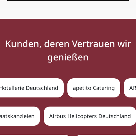
Kunden, deren Vertrauen wir
genießen
Hotellerie Deutschland
apetito Catering
AR
Staatskanzleien
Airbus Helicopters Deutschland