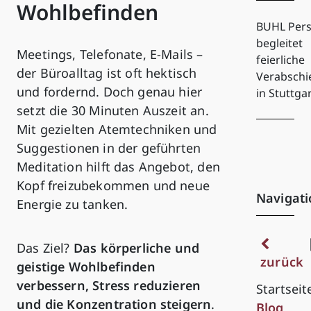
Wohlbefinden
BUHL Pers
begleitet
Meetings, Telefonate, E-Mails –
feierliche
der Büroalltag ist oft hektisch
Verabsch
und fordernd. Doch genau hier
in Stuttga
setzt die 30 Minuten Auszeit an.
Mit gezielten Atemtechniken und
Suggestionen in der geführten
Meditation hilft das Angebot, den
Kopf freizubekommen und neue
Navigati
Energie zu tanken.
Das Ziel?
Das körperliche und
zurück
geistige Wohlbefinden
verbessern, Stress reduzieren
Startseit
und die Konzentration steigern
.
Blog