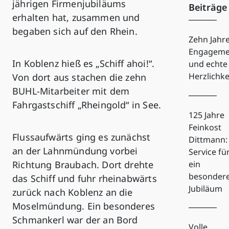
jährigen Firmenjubiläums
Beiträge
erhalten hat, zusammen und
begaben sich auf den Rhein.
Zehn Jahr
Engageme
In Koblenz hieß es „Schiff ahoi!“.
und echte
Herzlichke
Von dort aus stachen die zehn
BUHL-Mitarbeiter mit dem
Fahrgastschiff „Rheingold“ in See.
125 Jahre
Feinkost
Flussaufwärts ging es zunächst
Dittmann:
an der Lahnmündung vorbei
Service fü
Richtung Braubach. Dort drehte
ein
besonder
das Schiff und fuhr rheinabwärts
Jubiläum
zurück nach Koblenz an die
Moselmündung. Ein besonderes
Schmankerl war der an Bord
Volle