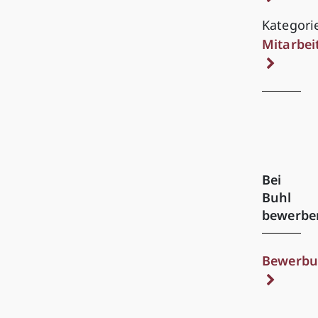
Kategori
Mitarbei
Bei
Buhl
bewerbe
Bewerbu