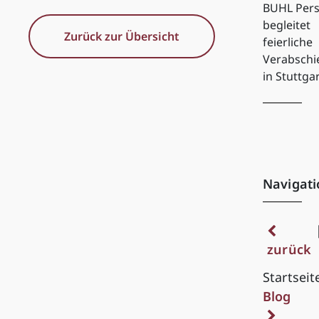
BUHL Pers
begleitet
Zurück zur Übersicht
feierliche
Verabsch
in Stuttga
Navigati
zurück
Startseit
Blog