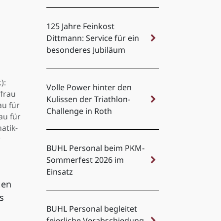
125 Jahre Feinkost
Dittmann: Service für ein
besonderes Jubiläum
):
Volle Power hinter den
ffrau
Kulissen der Triathlon-
u für
Challenge in Roth
au für
atik-
r
BUHL Personal beim PKM-
Sommerfest 2026 im
Einsatz
ten
s
BUHL Personal begleitet
feierliche Verabschiedung