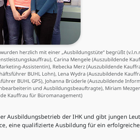
den herzlich mit einer „Ausbildungstüte“ begrüßt (v.l.n.r.
nstleistungskauffrau), Carina Mengele (Auszubildende Kau
keting-Assistentin), Rebecka Merz (Auszubildende Kauffra
ftsführer BUHL Lohn), Lena Wydra (Auszubildende Kauffr
ührer BUHL GPS), Johanna Brüderle (Auszubildende Inform
achbearbeiterin und Ausbildungsbeauftragte), Miriam Mezge
nde Kauffrau für Büromanagement)
ter Ausbildungsbetrieb der IHK und gibt jungen Leu
, eine qualifizierte Ausbildung für ein erfolgreiche