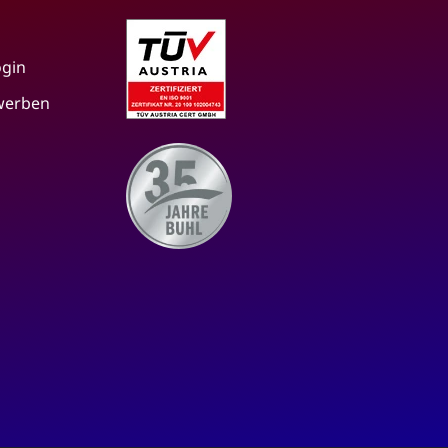
ogin
 werben