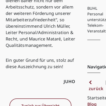
dienen daher nicht nur dem
Arbeitsschutz, sondern vor allem
BUHL
der weiteren Förderung unserer
Personal
Mitarbeiterzufriedenheit“, so
unterstütz
Telekom-
übereinstimmend Ulrich Müller,
Veranstal
Leiter Personal/Administration &
Recht, und Maurice Mataré, Leiter
Qualitätsmanagement.
Ein guter Grund für uns, stolz auf
diese Auszeichnung zu sein!
Navigati
JUHO
zurück
Startseit
Blog
Zurück zur Übersicht