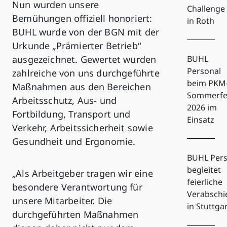
Nun wurden unsere
Challenge
Bemühungen offiziell honoriert:
in Roth
BUHL wurde von der BGN mit der
Urkunde „Prämierter Betrieb“
ausgezeichnet. Gewertet wurden
BUHL
Personal
zahlreiche von uns durchgeführte
beim PKM
Maßnahmen aus den Bereichen
Sommerfe
Arbeitsschutz, Aus- und
2026 im
Fortbildung, Transport und
Einsatz
Verkehr, Arbeitssicherheit sowie
Gesundheit und Ergonomie.
BUHL Pers
begleitet
„Als Arbeitgeber tragen wir eine
feierliche
besondere Verantwortung für
Verabsch
unsere Mitarbeiter. Die
in Stuttga
durchgeführten Maßnahmen