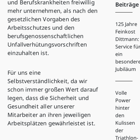
und Berufskrankheiten freiwillig
Beiträge
mehr unternehmen, als nach den
gesetzlichen Vorgaben des
125 Jahre
Arbeitsschutzes und den
Feinkost
berufsgenossenschaftlichen
Dittmann:
Unfallverhütungsvorschriften
Service fü
einzuhalten ist.
ein
besonder
Jubiläum
Für uns eine
Selbstverständlichkeit, da wir
schon immer großen Wert darauf
Volle
legen, dass die Sicherheit und
Power
Gesundheit aller unserer
hinter
Mitarbeiter an ihren jeweiligen
den
Arbeitsplätzen gewährleistet ist.
Kulissen
der
Triathlon-