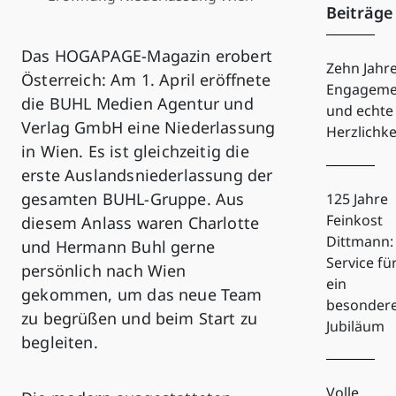
Beiträge
Das HOGAPAGE-Magazin erobert
Zehn Jahr
Österreich: Am 1. April eröffnete
Engageme
die BUHL Medien Agentur und
und echte
Verlag GmbH eine Niederlassung
Herzlichke
in Wien. Es ist gleichzeitig die
erste Auslandsniederlassung der
gesamten BUHL-Gruppe. Aus
125 Jahre
Feinkost
diesem Anlass waren Charlotte
Dittmann:
und Hermann Buhl gerne
Service fü
persönlich nach Wien
ein
gekommen, um das neue Team
besonder
zu begrüßen und beim Start zu
Jubiläum
begleiten.
Volle