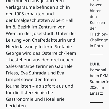
Die modern ausgestatteten
Power
Verlagsräume befinden sich in
hinter
der 1905 erbauten und
den
denkmalgeschützten Albert Hall
Kulissen
im 8. Bezirk im Zentrum von
der
Wien, in der Josefstadt. Unter der
Triathlon-
Leitung von Chefredakteurin und
Challenge
in Roth
Niederlassungsleiterin Stefanie
George wird das Österreich-Team
– bestehend aus den drei neuen
BUHL
Sales-Mitarbeiterinnen Gabriele
Personal
Friess, Eva Suhrada und Eva
beim PKM
Limpel sowie den freien
Sommerfe
Journalisten – ab sofort aus und
2026 im
für die österreichische
Einsatz
Gastronomie und Hotellerie
berichten.