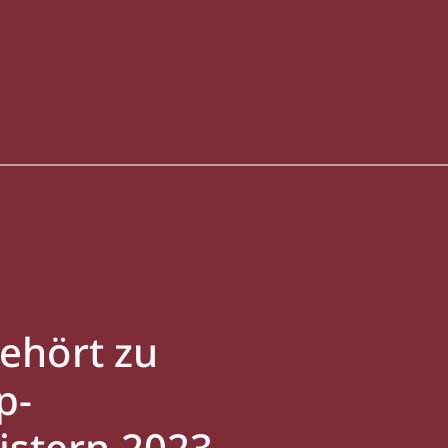
ehört zu
p-
istern 2023