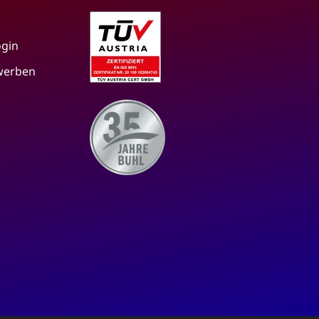
ogin
 werben