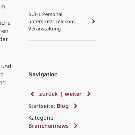
 Um
s
BUHL Personal
unterstützt Telekom-
iche
Veranstaltung
men
der
s und
nd
Navigation
nd
zurück
|
weiter
Startseite:
Blog
Kategorie:
Branchennews