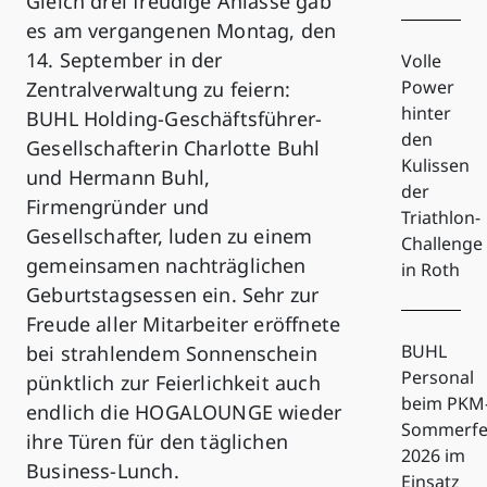
Gleich drei freudige Anlässe gab
es am vergangenen Montag, den
14. September in der
Volle
Power
Zentralverwaltung zu feiern:
hinter
BUHL Holding-Geschäftsführer-
den
Gesellschafterin Charlotte Buhl
Kulissen
und Hermann Buhl,
der
Firmengründer und
Triathlon-
Gesellschafter, luden zu einem
Challenge
gemeinsamen nachträglichen
in Roth
Geburtstagsessen ein. Sehr zur
Freude aller Mitarbeiter eröffnete
BUHL
bei strahlendem Sonnenschein
Personal
pünktlich zur Feierlichkeit auch
beim PKM
endlich die HOGALOUNGE wieder
Sommerfe
ihre Türen für den täglichen
2026 im
Business-Lunch.
Einsatz