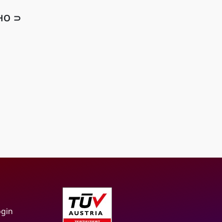
HO ⊃
ogin