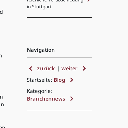
in Stuttgart
nd
Navigation
n
zurück
|
weiter
Startseite:
Blog
Kategorie:
en
Branchennews
on
nen