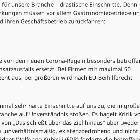
 für unsere Branche – drastische Einschnitte. Denn
nkungen müssen vor allem Gastronomiebetriebe u
d ihren Geschäftsbetrieb zurückfahren:
 die von den neuen Corona-Regeln besonders betroffe
satzausfalls ersetzt. Bei Firmen mit maximal 50
zent aus, bei größeren wird nach EU-Beihilferecht
al sehr harte Einschnitte auf uns zu, die in groß
anche auf Unverständnis stoßen. Es hagelt Kritik v
n von „Das schießt über das Ziel hinaus“ über „weder
zu „unverhältnismäßig, existenzbedrohend und nicht
ident Wolfgang Kubicki (FDP) forderte die betroffe