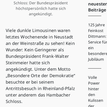
Schloss: Der Bundespräsident
neueste
höchstpersönlich hatte sich
Beiträge
angekündigt.
125 Jahre
Viele dunkle Limousinen waren
Feinkost
Dittmann:
letztes Wochenende in Neustadt
Service fü
an der Weinstraße zu sehen! Kein
ein
Wunder: Kein Geringerer als
besonder
Bundespräsident Frank-Walter
Jubiläum
Steinmeier hatte sich
angekündigt. Unter dem Motto
„Besondere Orte der Demokratie“
Volle
besuchte er bei seinem
Power
Antrittsbesuch in Rheinland-Pfalz
hinter
unter anderem das Hambacher
den
Kulissen
Schloss.
der