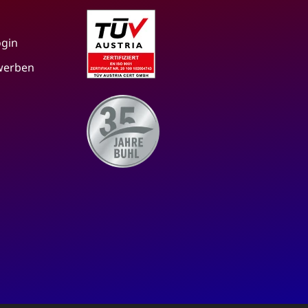
ogin
 werben