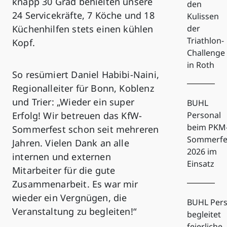
knapp 30 Grad behielten unsere
den
24 Servicekräfte, 7 Köche und 18
Kulissen
Küchenhilfen stets einen kühlen
der
Triathlon-
Kopf.
Challenge
in Roth
So resümiert Daniel Habibi-Naini,
Regionalleiter für Bonn, Koblenz
und Trier: „Wieder ein super
BUHL
Erfolg! Wir betreuen das KfW-
Personal
beim PKM
Sommerfest schon seit mehreren
Sommerfe
Jahren. Vielen Dank an alle
2026 im
internen und externen
Einsatz
Mitarbeiter für die gute
Zusammenarbeit. Es war mir
wieder ein Vergnügen, die
BUHL Pers
Veranstaltung zu begleiten!“
begleitet
feierliche