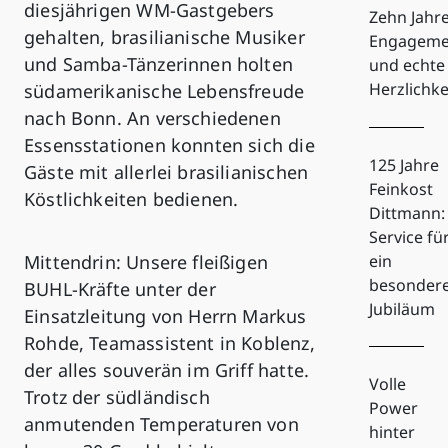
diesjährigen WM-Gastgebers
Zehn Jahr
gehalten, brasilianische Musiker
Engageme
und Samba-Tänzerinnen holten
und echte
Herzlichke
südamerikanische Lebensfreude
nach Bonn. An verschiedenen
Essensstationen konnten sich die
125 Jahre
Gäste mit allerlei brasilianischen
Feinkost
Köstlichkeiten bedienen.
Dittmann:
Service fü
Mittendrin: Unsere fleißigen
ein
besonder
BUHL-Kräfte unter der
Jubiläum
Einsatzleitung von Herrn Markus
Rohde, Teamassistent in Koblenz,
der alles souverän im Griff hatte.
Volle
Trotz der südländisch
Power
anmutenden Temperaturen von
hinter