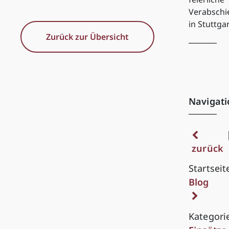
Verabsch
in Stuttga
Zurück zur Übersicht
Navigati
zurück
Startseit
Blog
Kategori