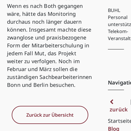
Wenn es nach Both gegangen
BUHL
wäre, hätte das Monitoring
Personal
durchaus noch länger dauern
unterstütz
können. Insgesamt machte diese
Telekom-
zwanglose und praxisbezogene
Veranstal
Form der Mitarbeiterschulung in
jedem Fall Mut, das Projekt
weiter zu verfolgen. Noch im
Februar und März sollen die
zuständigen Sachbearbeiterinnen
Navigati
Bonn und Berlin besuchen.
zurück
Zurück zur Übersicht
Startseit
Blog