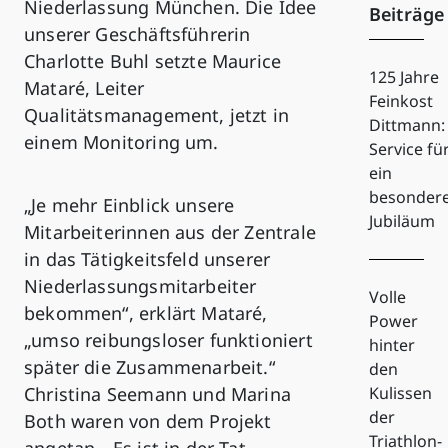
Niederlassung München. Die Idee
Beiträge
unserer Geschäftsführerin
Charlotte Buhl setzte Maurice
125 Jahre
Mataré, Leiter
Feinkost
Qualitätsmanagement, jetzt in
Dittmann:
einem Monitoring um.
Service fü
ein
besonder
„Je mehr Einblick unsere
Jubiläum
Mitarbeiterinnen aus der Zentrale
in das Tätigkeitsfeld unserer
Niederlassungsmitarbeiter
Volle
bekommen“, erklärt Mataré,
Power
„umso reibungsloser funktioniert
hinter
später die Zusammenarbeit.“
den
Christina Seemann und Marina
Kulissen
der
Both waren von dem Projekt
Triathlon-
angetan. „Es ist in der Tat