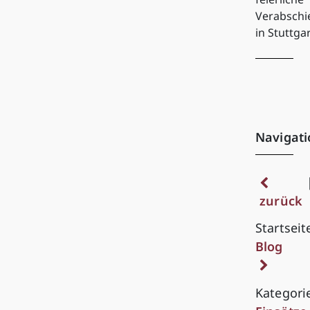
Verabsch
in Stuttga
Navigati
zurück
Startseit
Blog
Kategori