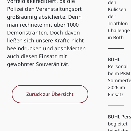
Vorfeld akkreditiert, da die
den
Polizei den Veranstaltungsort
Kulissen
großräumig absicherte. Denn
der
Triathlon-
man rechnete mit über 1000
Challenge
Demonstranten. Doch davon
in Roth
ließen sich unsere Kräfte nicht
beeindrucken und absolvierten
auch diesen Einsatz mit
BUHL
gewohnter Souveränität.
Personal
beim PKM
Sommerfe
2026 im
Zurück zur Übersicht
Einsatz
BUHL Pers
begleitet
feierliche