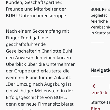
Kunden, Geschäftspartner,
Freunde und Mitarbeiter der
BUHL Pers
begleitet
BUHL-Unternehmensgruppe.
feierliche
Verabsch
Nach einem Sektempfang mit
in Stuttga
Finger-Food gab die
geschäftsführende
Gesellschafterin Charlotte Buhl
den Anwesenden einen kurzen
Überblick über die Unternehmen
Navigati
der Gruppe und erläuterte die
weiteren Pläne für die Zukunft:
„Der Umzug nach Augsburg ist
ein wichtiger Meilenstein in der
zurück
Erfolgsgeschichte von BUHL,
Startseit
denn der neue Firmensitz bietet
Blog