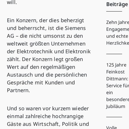
will.
Beiträge
Ein Konzern, der dies beherzigt
Zehn Jahr
und beherrscht, ist die Siemens
Engageme
AG – die nicht umsonst zu den
und echte
Herzlichke
weltweit größten Unternehmen
der Elektrotechnik und Elektronik
zählt. Der Konzern legt großen
125 Jahre
Wert auf den regelmäßigen
Feinkost
Austausch und die persönlichen
Dittmann:
Gespräche mit Kunden und
Service fü
Partnern.
ein
besonder
Jubiläum
Und so waren vor kurzem wieder
einmal zahlreiche hochrangige
Gäste aus Wirtschaft, Politik und
Volle