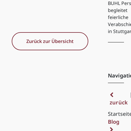
BUHL Pers
begleitet
feierliche
Verabsch
in Stuttga
Zurück zur Übersicht
Navigati
zurück
Startseit
Blog