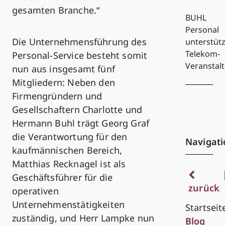
gesamten Branche.“
BUHL
Personal
Die Unternehmensführung des
unterstütz
Telekom-
Personal-Service besteht somit
Veranstal
nun aus insgesamt fünf
Mitgliedern: Neben den
Firmengründern und
Gesellschaftern Charlotte und
Hermann Buhl trägt Georg Graf
die Verantwortung für den
Navigati
kaufmännischen Bereich,
Matthias Recknagel ist als
Geschäftsführer für die
zurück
operativen
Unternehmenstätigkeiten
Startseit
zuständig, und Herr Lampke nun
Blog