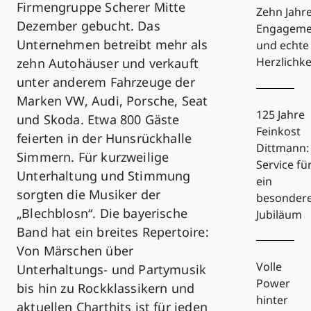
Firmengruppe Scherer Mitte
Zehn Jahr
Dezember gebucht. Das
Engageme
Unternehmen betreibt mehr als
und echte
Herzlichke
zehn Autohäuser und verkauft
unter anderem Fahrzeuge der
Marken VW, Audi, Porsche, Seat
125 Jahre
und Skoda. Etwa 800 Gäste
Feinkost
feierten in der Hunsrückhalle
Dittmann:
Simmern. Für kurzweilige
Service fü
Unterhaltung und Stimmung
ein
sorgten die Musiker der
besonder
„Blechblosn“. Die bayerische
Jubiläum
Band hat ein breites Repertoire:
Von Märschen über
Volle
Unterhaltungs- und Partymusik
Power
bis hin zu Rockklassikern und
hinter
aktuellen Charthits ist für jeden