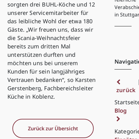
sorgten drei BUHL-Köche und 12
Verabsch
unserer Servicemitarbeiter für
in Stuttga
das leibliche Wohl der etwa 180
Gäste. „Wir freuen uns, dass wir
die Scania-Weihnachtsfeier
bereits zum dritten Mal
unterstützen durften und
Navigati
möchten uns bei unserem
Kunden für sein langjähriges
Vertrauen bedanken“, so Karsten
Gerstenberg, Fachbereichsleiter
zurück
Küche in Koblenz.
Startseit
Blog
Zurück zur Übersicht
Kategori