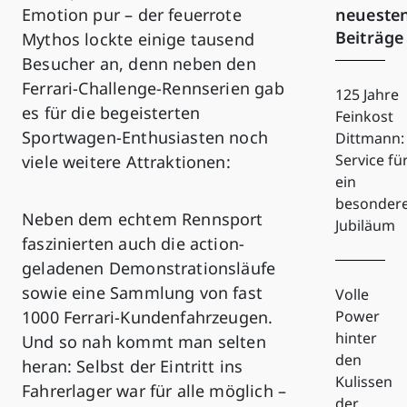
neueste
Emotion pur – der feuerrote
Beiträge
Mythos lockte einige tausend
Besucher an, denn neben den
Ferrari-Challenge-Rennserien gab
125 Jahre
es für die begeisterten
Feinkost
Sportwagen-Enthusiasten noch
Dittmann:
Service fü
viele weitere Attraktionen:
ein
besonder
Neben dem echtem Rennsport
Jubiläum
faszinierten auch die action-
geladenen Demonstrationsläufe
sowie eine Sammlung von fast
Volle
1000 Ferrari-Kundenfahrzeugen.
Power
hinter
Und so nah kommt man selten
den
heran: Selbst der Eintritt ins
Kulissen
Fahrerlager war für alle möglich –
der