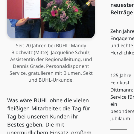
neueste
Beiträge
Zehn Jahr
Engageme
Seit 20 Jahren bei BUHL: Mandy
und echte
Blochwitz (Mitte). Jacqueline Schulz,
Herzlichke
Assistentin der Regionalleitung, und
Dennis Grade, Personaldisponent
Service, gratulieren mit Blumen, Sekt
125 Jahre
und BUHL-Urkunde.
Feinkost
Dittmann:
Service fü
Was wäre BUHL ohne die vielen
ein
fleißigen Mitarbeiter, die Tag für
besonder
Tag bei unseren Kunden ihr
Jubiläum
Bestes geben. Die mit
unermüdlichem Einsatz, großem