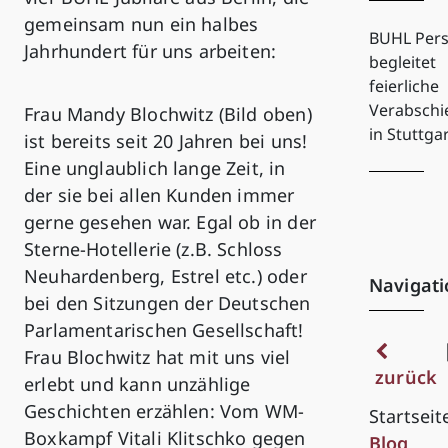
gemeinsam nun ein halbes
BUHL Pers
Jahrhundert für uns arbeiten:
begleitet
feierliche
Verabsch
Frau Mandy Blochwitz (Bild oben)
in Stuttga
ist bereits seit 20 Jahren bei uns!
Eine unglaublich lange Zeit, in
der sie bei allen Kunden immer
gerne gesehen war. Egal ob in der
Sterne-Hotellerie (z.B. Schloss
Neuhardenberg, Estrel etc.) oder
Navigati
bei den Sitzungen der Deutschen
Parlamentarischen Gesellschaft!
Frau Blochwitz hat mit uns viel
zurück
erlebt und kann unzählige
Geschichten erzählen: Vom WM-
Startseit
Boxkampf Vitali Klitschko gegen
Blog