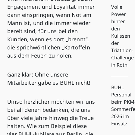
Engagement und Loyalität immer
Volle
Power
dann einspringen, wenn Not am
hinter
Mann ist, und die immer wieder
den
bereit sind, für uns bei den
Kulissen
Kunden, wenn es dort „brennt“,
der
die sprichwörtlichen „Kartoffeln
Triathlon-
aus dem Feuer“ zu holen.
Challenge
in Roth
Ganz klar: Ohne unsere
Mitarbeiter gäbe es BUHL nicht!
BUHL
Personal
Umso herzlicher möchten wir uns
beim PKM
Sommerfe
bei all denen bedanken, die uns
2026 im
über viele Jahre hinweg die Treue
Einsatz
halten. Wie zum Beispiel diese
vier BUHL-Jubilare aus Berlin, die