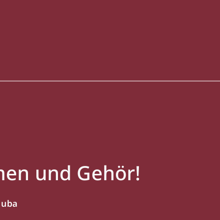
men und Gehör!
luba