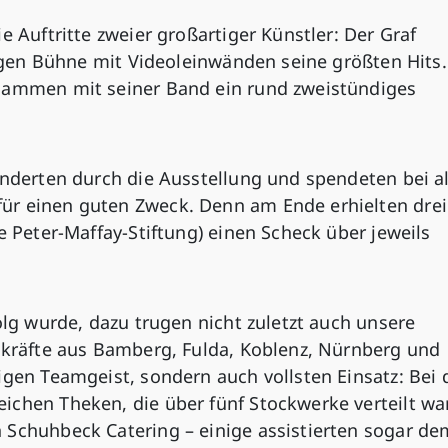
e Auftritte zweier großartiger Künstler: Der Graf
esigen Bühne mit Videoleinwänden seine größten Hits
usammen mit seiner Band ein rund zweistündiges
enderten durch die Ausstellung und spendeten bei al
ür einen guten Zweck. Denn am Ende erhielten drei
e Peter-Maffay-Stiftung) einen Scheck über jeweils
olg wurde, dazu trugen nicht zuletzt auch unsere
cekräfte aus Bamberg, Fulda, Koblenz, Nürnberg und
igen Teamgeist, sondern auch vollsten Einsatz: Bei 
ichen Theken, die über fünf Stockwerke verteilt wa
 Schuhbeck Catering – einige assistierten sogar de