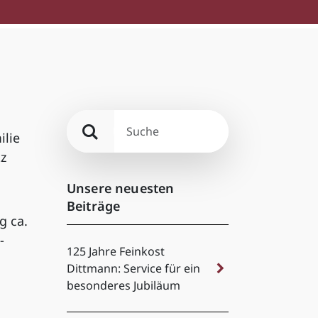
ilie
tz
Unsere neuesten
Beiträge
g ca.
-
125 Jahre Feinkost
Dittmann: Service für ein
besonderes Jubiläum