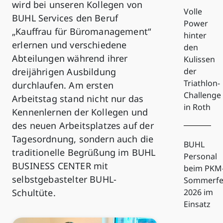
wird bei unseren Kollegen von
Volle
BUHL Services den Beruf
Power
„Kauffrau für Büromanagement“
hinter
erlernen und verschiedene
den
Abteilungen während ihrer
Kulissen
dreijährigen Ausbildung
der
Triathlon-
durchlaufen. Am ersten
Challenge
Arbeitstag stand nicht nur das
in Roth
Kennenlernen der Kollegen und
des neuen Arbeitsplatzes auf der
Tagesordnung, sondern auch die
BUHL
traditionelle Begrüßung im BUHL
Personal
BUSINESS CENTER mit
beim PKM
selbstgebastelter BUHL-
Sommerfe
Schultüte.
2026 im
Einsatz