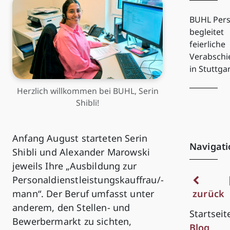
BUHL Pers
begleitet
feierliche
Verabsch
in Stuttga
Herzlich willkommen bei BUHL, Serin
Shibli!
Anfang August starteten Serin
Navigati
Shibli und Alexander Marowski
jeweils Ihre „Ausbildung zur
Personaldienstleistungskauffrau/-
mann“. Der Beruf umfasst unter
zurück
anderem, den Stellen- und
Startseit
Bewerbermarkt zu sichten,
Blog