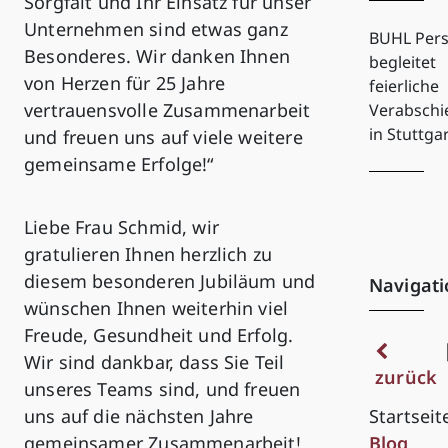
Sorgfalt und Ihr Einsatz für unser
Unternehmen sind etwas ganz
BUHL Pers
Besonderes. Wir danken Ihnen
begleitet
von Herzen für 25 Jahre
feierliche
vertrauensvolle Zusammenarbeit
Verabsch
in Stuttga
und freuen uns auf viele weitere
gemeinsame Erfolge!“
Liebe Frau Schmid, wir
gratulieren Ihnen herzlich zu
diesem besonderen Jubiläum und
Navigati
wünschen Ihnen weiterhin viel
Freude, Gesundheit und Erfolg.
Wir sind dankbar, dass Sie Teil
zurück
unseres Teams sind, und freuen
uns auf die nächsten Jahre
Startseit
gemeinsamer Zusammenarbeit!
Blog