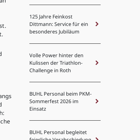
 an
125 Jahre Feinkost
Dittmann: Service für ein
st.
besonderes Jubiläum
t.
d
Volle Power hinter den
Kulissen der Triathlon-
Challenge in Roth
BUHL Personal beim PKM-
fangs
Sommerfest 2026 im
d
Einsatz
h:
iche
BUHL Personal begleitet
feierliche Verabschiedung