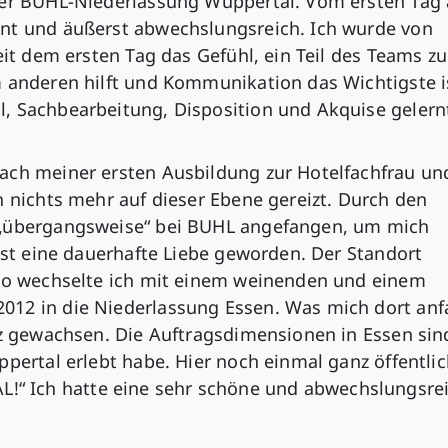
der BUHL-Niederlassung Wuppertal. Vom ersten Tag
ant und äußerst abwechslungsreich. Ich wurde von
eit dem ersten Tag das Gefühl, ein Teil des Teams zu
m anderen hilft und Kommunikation das Wichtigste i
, Sachbearbeitung, Disposition und Akquise gelern
ach meiner ersten Ausbildung zur Hotelfachfrau un
h nichts mehr auf dieser Ebene gereizt. Durch den
 „übergangsweise“ bei BUHL angefangen, um mich
 ist eine dauerhafte Liebe geworden. Der Standort
lso wechselte ich mit einem weinenden und einem
012 in die Niederlassung Essen. Was mich dort an
rz gewachsen. Die Auftragsdimensionen in Essen sin
ppertal erlebt habe. Hier noch einmal ganz öffentlic
 Ich hatte eine sehr schöne und abwechslungsre