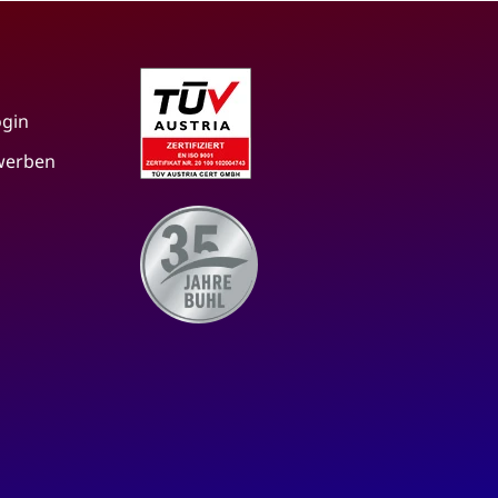
ogin
 werben