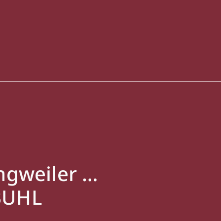
angweiler …
BUHL