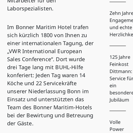
Mitarbeiter für den
Laborspezialisten.
Zehn Jahr
Engageme
Im Bonner Maritim Hotel trafen
und echte
Herzlichke
sich kürzlich 1800 von Ihnen zu
einer internationalen Tagung, der
„VWR International European
125 Jahre
Sales Conference“. Dort wurde
Feinkost
drei Tage lang mit BUHL-Hilfe
Dittmann:
konferiert: Jeden Tag waren 14
Service fü
Köche und 22 Servicekräfte
ein
unserer Niederlassung Bonn im
besonder
Einsatz und unterstützten das
Jubiläum
Team des Bonner Maritim-Hotels
bei der Bewirtung und Betreuung
Volle
der Gäste.
Power