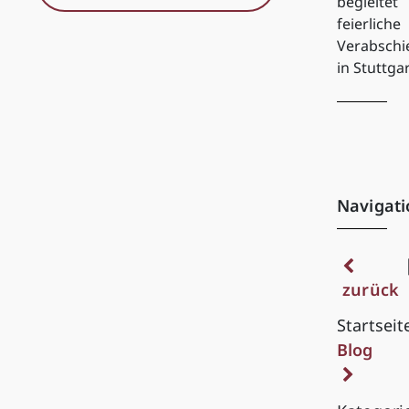
begleitet
feierliche
Verabsch
in Stuttga
Navigati
zurück
Startseit
Blog