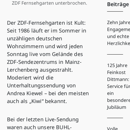
ZDF Fernsehgarten unterbrochen.
Beiträge
Der ZDF-Fernsehgarten ist Kult:
Zehn Jahr
Engageme
Seit 1986 läuft er im Sommer in
und echte
unzähligen deutschen
Herzlichke
Wohnzimmern und wird jeden
Sonntag live vom Gelände des
ZDF-Sendezentrums in Mainz-
125 Jahre
Lerchenberg ausgestrahlt.
Feinkost
Moderiert wird die
Dittmann:
Unterhaltungssendung von
Service fü
Andrea Kiewel – bei den meisten
ein
besonder
auch als „Kiwi“ bekannt.
Jubiläum
Bei der letzten Live-Sendung
waren auch unsere BUHL-
Volle