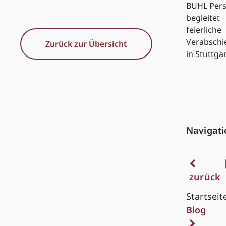
BUHL Pers
begleitet
feierliche
Verabsch
Zurück zur Übersicht
in Stuttga
Navigati
zurück
Startseit
Blog