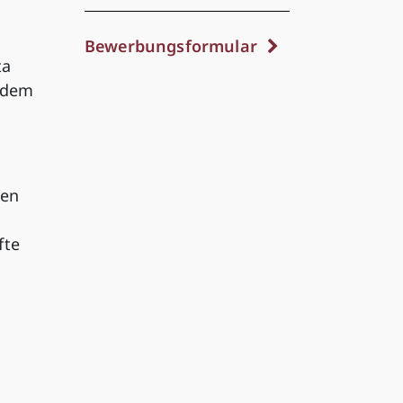
Bewerbungsformular
ta
g dem
gen
fte