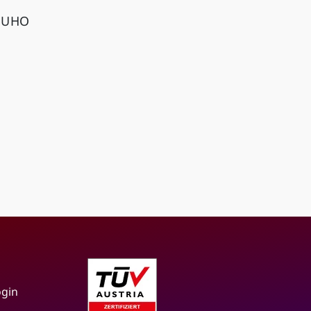
JUHO
ogin