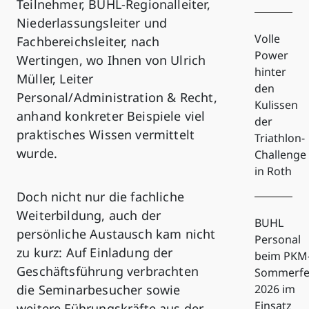
Teilnehmer, BUHL-Regionalleiter,
Niederlassungsleiter und
Volle
Fachbereichsleiter, nach
Power
Wertingen, wo Ihnen von Ulrich
hinter
Müller, Leiter
den
Personal/Administration & Recht,
Kulissen
anhand konkreter Beispiele viel
der
praktisches Wissen vermittelt
Triathlon-
wurde.
Challenge
in Roth
Doch nicht nur die fachliche
Weiterbildung, auch der
BUHL
persönliche Austausch kam nicht
Personal
zu kurz: Auf Einladung der
beim PKM
Geschäftsführung verbrachten
Sommerfe
die Seminarbesucher sowie
2026 im
Einsatz
weitere Führungskräfte aus der