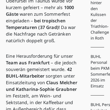
Oberursel im Taunus wurde vor
hinter
kurzem gefeiert – mehr als
1000
den
Gäste
waren zum Sommerfest
Kulissen
eingeladen –
bei tropischen
der
Triathlon-
Temperaturen (37 Grad)!
Da war
Challenge
die Nachfrage nach Getränken
in Roth
natürlich doppelt groß.
Eine Herausforderung für unser
BUHL
Team aus Frankfurt
– die jedoch
Personal
beim PKM
souverän gemeistert wurde.
42
Sommerfe
BUHL-Mitarbeiter
sorgten unter
2026 im
Einsatzleitung von
Claus Melcher
Einsatz
und Katharina-Sophie Graubner
im Festzelt, am Wein- und
Sektstand, in der Kaffeebar und
BUHL Pers
im Außenbereich dafür, dass