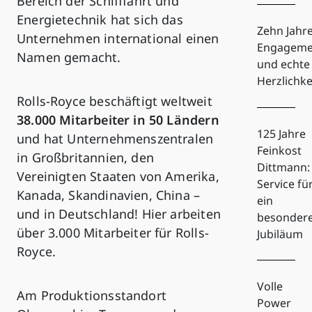
Bereich der Schifffahrt und
Energietechnik hat sich das
Zehn Jahr
Unternehmen international einen
Engageme
Namen gemacht.
und echte
Herzlichke
Rolls-Royce beschäftigt weltweit
38.000 Mitarbeiter in 50 Ländern
125 Jahre
und hat Unternehmenszentralen
Feinkost
in Großbritannien, den
Dittmann:
Vereinigten Staaten von Amerika,
Service fü
Kanada, Skandinavien, China –
ein
und in Deutschland! Hier arbeiten
besonder
über 3.000 Mitarbeiter für Rolls-
Jubiläum
Royce.
Volle
Am Produktionsstandort
Power