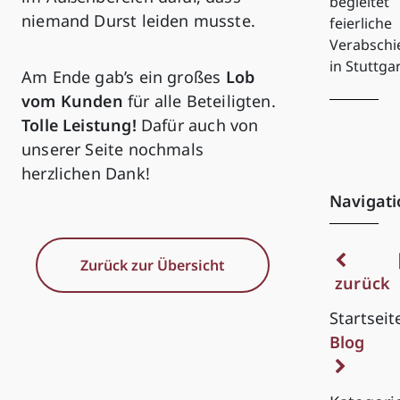
begleitet
niemand Durst leiden musste.
feierliche
Verabsch
in Stuttga
Am Ende gab’s ein großes
Lob
vom Kunden
für alle Beteiligten.
Tolle Leistung!
Dafür auch von
unserer Seite nochmals
herzlichen Dank!
Navigati
Zurück zur Übersicht
zurück
Startseit
Blog