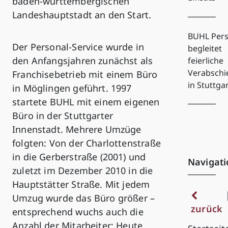
baden-württembergischen
Landeshauptstadt an den Start.
BUHL Pers
Der Personal-Service wurde in
begleitet
den Anfangsjahren zunächst als
feierliche
Verabsch
Franchisebetrieb mit einem Büro
in Stuttga
in Möglingen geführt. 1997
startete BUHL mit einem eigenen
Büro in der Stuttgarter
Innenstadt. Mehrere Umzüge
folgten: Von der Charlottenstraße
in die Gerberstraße (2001) und
Navigati
zuletzt im Dezember 2010 in die
Hauptstätter Straße. Mit jedem
Umzug wurde das Büro größer –
zurück
entsprechend wuchs auch die
Anzahl der Mitarbeiter: Heute