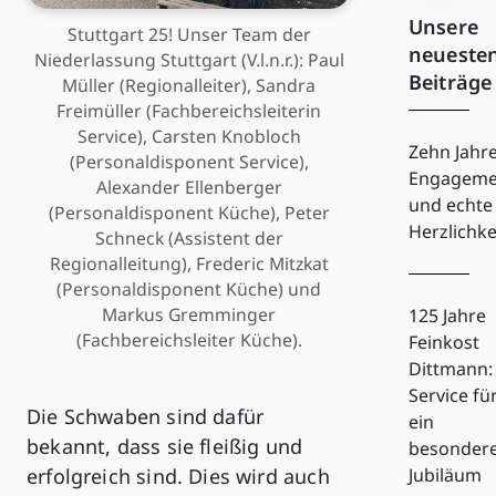
Unsere
Stuttgart 25! Unser Team der
neueste
Niederlassung Stuttgart (V.l.n.r.): Paul
Beiträge
Müller (Regionalleiter), Sandra
Freimüller (Fachbereichsleiterin
Service), Carsten Knobloch
Zehn Jahr
(Personaldisponent Service),
Engageme
Alexander Ellenberger
und echte
(Personaldisponent Küche), Peter
Herzlichke
Schneck (Assistent der
Regionalleitung), Frederic Mitzkat
(Personaldisponent Küche) und
Markus Gremminger
125 Jahre
(Fachbereichsleiter Küche).
Feinkost
Dittmann:
Service fü
Die Schwaben sind dafür
ein
bekannt, dass sie fleißig und
besonder
erfolgreich sind. Dies wird auch
Jubiläum