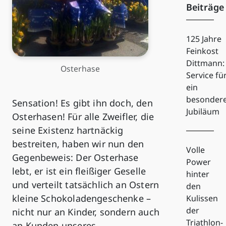
Beiträge
125 Jahre
Feinkost
Dittmann:
Osterhase
Service fü
ein
besonder
Sensation! Es gibt ihn doch, den
Jubiläum
Osterhasen! Für alle Zweifler, die
seine Existenz hartnäckig
bestreiten, haben wir nun den
Volle
Gegenbeweis: Der Osterhase
Power
lebt, er ist ein fleißiger Geselle
hinter
und verteilt tatsächlich an Ostern
den
kleine Schokoladengeschenke –
Kulissen
der
nicht nur an Kinder, sondern auch
Triathlon-
an Kunden unseres