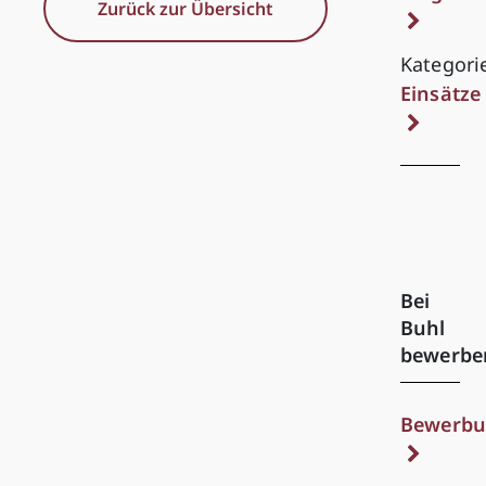
Zurück zur Übersicht
Kategori
Einsätze
Bei
Buhl
bewerbe
Bewerbu