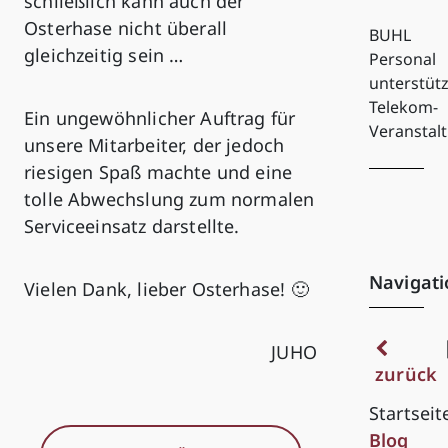
schließlich kann auch der
Osterhase nicht überall
BUHL
gleichzeitig sein …
Personal
unterstütz
Telekom-
Ein ungewöhnlicher Auftrag für
Veranstal
unsere Mitarbeiter, der jedoch
riesigen Spaß machte und eine
tolle Abwechslung zum normalen
Serviceeinsatz darstellte.
Navigati
Vielen Dank, lieber Osterhase! 🙂
JUHO
zurück
Startseit
Blog