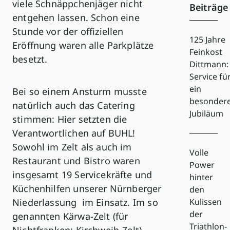
viele Schnäppchenjäger nicht
Beiträge
entgehen lassen. Schon eine
Stunde vor der offiziellen
125 Jahre
Eröffnung waren alle Parkplätze
Feinkost
besetzt.
Dittmann:
Service fü
ein
Bei so einem Ansturm musste
besonder
natürlich auch das Catering
Jubiläum
stimmen: Hier setzten die
Verantwortlichen auf BUHL!
Sowohl im Zelt als auch im
Volle
Restaurant und Bistro waren
Power
insgesamt 19 Servicekräfte und
hinter
Küchenhilfen unserer Nürnberger
den
Niederlassung im Einsatz. Im so
Kulissen
der
genannten Kärwa-Zelt (für
Triathlon-
Nichtfranken: Kirchweih-Zelt)