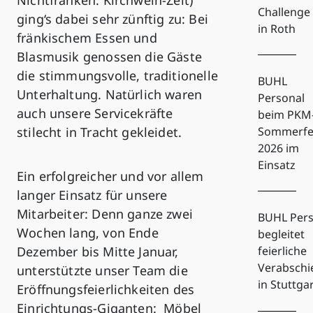
Challenge
ging‘s dabei sehr zünftig zu: Bei
in Roth
fränkischem Essen und
Blasmusik genossen die Gäste
die stimmungsvolle, traditionelle
BUHL
Unterhaltung. Natürlich waren
Personal
auch unsere Servicekräfte
beim PKM
stilecht in Tracht gekleidet.
Sommerfe
2026 im
Einsatz
Ein erfolgreicher und vor allem
langer Einsatz für unsere
Mitarbeiter: Denn ganze zwei
BUHL Pers
Wochen lang, von Ende
begleitet
Dezember bis Mitte Januar,
feierliche
Verabsch
unterstützte unser Team die
in Stuttga
Eröffnungsfeierlichkeiten des
Einrichtungs-Giganten: Möbel