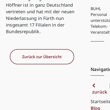
Höffner ist in ganz Deutschland
BUHL
vertreten und hat mit der neuen
Personal
Niederlassung in Fürth nun
unterstütz
insgesamt 17 Filialen in der
Telekom-
Bundesrepublik.
Veranstal
Zurück zur Übersicht
Navigati
zurück
Startseit
Blog