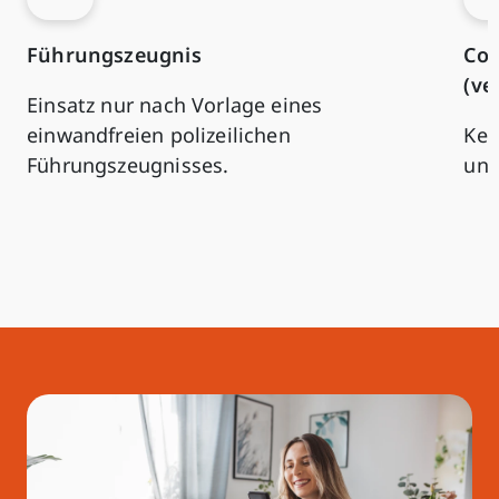
Führungszeugnis
Com
(ve
Einsatz nur nach Vorlage eines
einwandfreien polizeilichen
Kei
Führungszeugnisses.
und