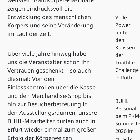
zeigen eindrucksvoll die
Entwicklung des menschlichen
Volle
Körpers und seine Veränderung
Power
hinter
im Lauf der Zeit.
den
Kulissen
Über viele Jahre hinweg haben
der
uns die Veranstalter schon ihr
Triathlon-
Vertrauen geschenkt – so auch
Challenge
in Roth
diesmal: Von den
Einlasskontrollen über die Kasse
und den Merchandise-Shop bis
BUHL
hin zur Besucherbetreuung in
Personal
den Ausstellungsräumen, unsere
beim PKM
BUHL-Mitarbeiter dürfen auch in
Sommerfe
Erfurt wieder einmal zum großen
2026 im
Erfolg der Körperwelten
Einsatz