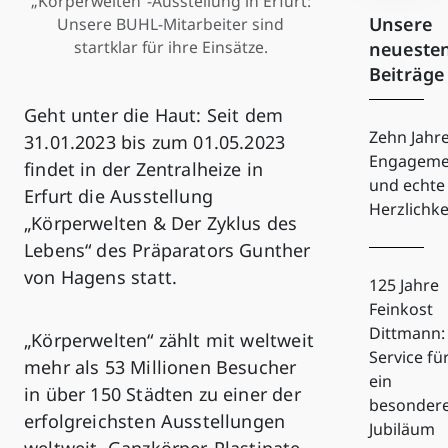
„Körperwelten“-Ausstellung in Erfurt:
Unsere
Unsere BUHL-Mitarbeiter sind
startklar für ihre Einsätze.
neueste
Beiträge
Geht unter die Haut: Seit dem
Zehn Jahr
31.01.2023 bis zum 01.05.2023
Engageme
findet in der Zentralheize in
und echte
Erfurt die Ausstellung
Herzlichke
„Körperwelten & Der Zyklus des
Lebens“ des Präparators Gunther
von Hagens statt.
125 Jahre
Feinkost
Dittmann:
„Körperwelten“ zählt mit weltweit
Service fü
mehr als 53 Millionen Besucher
ein
in über 150 Städten zu einer der
besonder
erfolgreichsten Ausstellungen
Jubiläum
weltweit. Ganzkörper-Plastinate