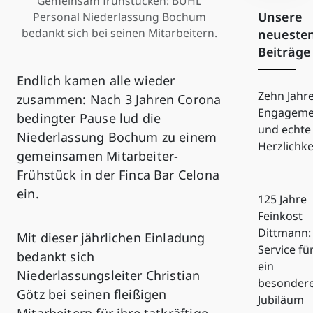
Gemeinsam frühstücken: BUHL
Unsere
Personal Niederlassung Bochum
bedankt sich bei seinen Mitarbeitern.
neueste
Beiträge
Endlich kamen alle wieder
Zehn Jahr
zusammen: Nach 3 Jahren Corona
Engageme
bedingter Pause lud die
und echte
Niederlassung Bochum zu einem
Herzlichke
gemeinsamen Mitarbeiter-
Frühstück in der Finca Bar Celona
ein.
125 Jahre
Feinkost
Dittmann:
Mit dieser jährlichen Einladung
Service fü
bedankt sich
ein
Niederlassungsleiter Christian
besonder
Götz bei seinen fleißigen
Jubiläum
Mitarbeitern für ihre tatkräftige