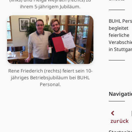
ihrem 5-jährigem Jubiläum.
BUHL Pers
begleitet
feierliche
Verabsch
in Stuttga
Rene Friederich (rechts) feiert sein 10-
jähriges Betriebsjubiläum bei BUHL
Personal.
Navigati
zurück