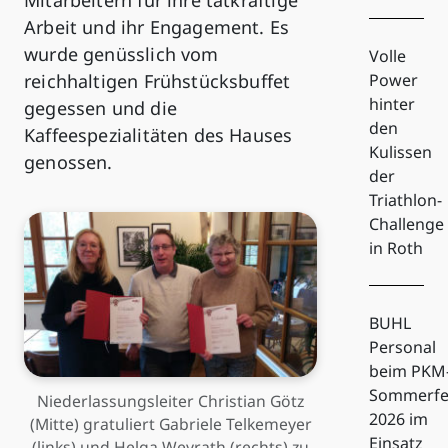
Arbeit und ihr Engagement. Es
wurde genüsslich vom
Volle
reichhaltigen Frühstücksbuffet
Power
hinter
gegessen und die
den
Kaffeespezialitäten des Hauses
Kulissen
genossen.
der
Triathlon-
Challenge
in Roth
BUHL
Personal
beim PKM
Sommerfe
Niederlassungsleiter Christian Götz
2026 im
(Mitte) gratuliert Gabriele Telkemeyer
Einsatz
(links) und Helga Weyrath (rechts) zu