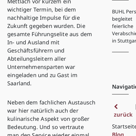
Mettlach vor kurzem ein
wichtiger Termin, bei dem
BUHL Pers
nachhaltige Impulse für die
begleitet
Zukunft gegeben wurden. Die
feierliche
Verabsch
gesamte Führungselite aus dem
in Stuttga
In- und Ausland mit
Geschäftsführern und
Abteilungsleitern aller
Unternehmensparten war
eingeladen und zu Gast im
Saarland.
Navigati
Neben dem fachlichen Austausch
war hier natürlich auch der
zurück
kulinarische Aspekt von großer
Startseit
Bedeutung. Und so vertraute
Blog
man den Service wieder einmal