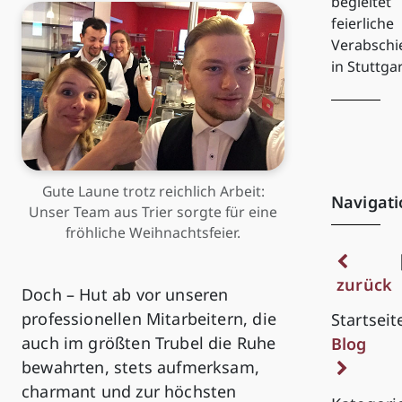
begleitet
feierliche
Verabsch
in Stuttga
Gute Laune trotz reichlich Arbeit:
Navigati
Unser Team aus Trier sorgte für eine
fröhliche Weihnachtsfeier.
zurück
Doch – Hut ab vor unseren
professionellen Mitarbeitern, die
Startseit
auch im größten Trubel die Ruhe
Blog
bewahrten, stets aufmerksam,
charmant und zur höchsten