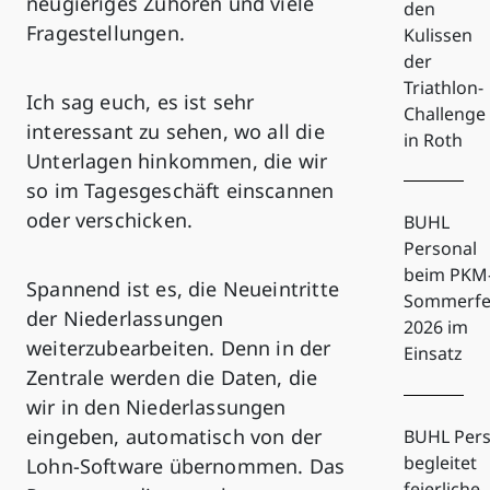
neugieriges Zuhören und viele
den
Fragestellungen.
Kulissen
der
Triathlon-
Ich sag euch, es ist sehr
Challenge
interessant zu sehen, wo all die
in Roth
Unterlagen hinkommen, die wir
so im Tagesgeschäft einscannen
oder verschicken.
BUHL
Personal
beim PKM
Spannend ist es, die Neueintritte
Sommerfe
der Niederlassungen
2026 im
weiterzubearbeiten. Denn in der
Einsatz
Zentrale werden die Daten, die
wir in den Niederlassungen
eingeben, automatisch von der
BUHL Pers
begleitet
Lohn-Software übernommen. Das
feierliche