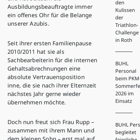
den
Ausbildungsbeauftragte immer
Kulissen
ein offenes Ohr für die Belange
der
unserer Azubis.
Triathlon-
Challenge
in Roth
Seit ihrer ersten Familienpause
2010/2011 hat sie als
Sachbearbeiterin für die internen
BUHL
Gehaltsabrechnungen eine
Personal
absolute Vertrauensposition
beim PKM
inne, die sie nach ihrer Elternzeit
Sommerfe
nächstes Jahr gerne wieder
2026 im
Einsatz
übernehmen möchte.
Doch nun freut sich Frau Rupp –
BUHL Pers
zusammen mit ihrem Mann und
begleitet
dem kleinen Sohn – erst mal auf
feierliche