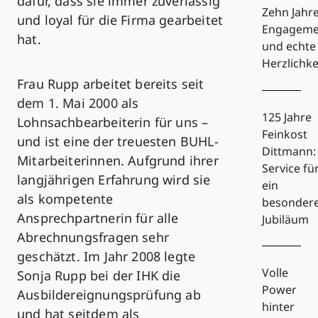
dafür, dass sie immer zuverlässig
Zehn Jahr
und loyal für die Firma gearbeitet
Engageme
hat.
und echte
Herzlichke
Frau Rupp arbeitet bereits seit
dem 1. Mai 2000 als
125 Jahre
Lohnsachbearbeiterin für uns –
Feinkost
und ist eine der treuesten BUHL-
Dittmann:
Mitarbeiterinnen. Aufgrund ihrer
Service fü
langjährigen Erfahrung wird sie
ein
als kompetente
besonder
Ansprechpartnerin für alle
Jubiläum
Abrechnungsfragen sehr
geschätzt. Im Jahr 2008 legte
Volle
Sonja Rupp bei der IHK die
Power
Ausbildereignungsprüfung ab
hinter
und hat seitdem als