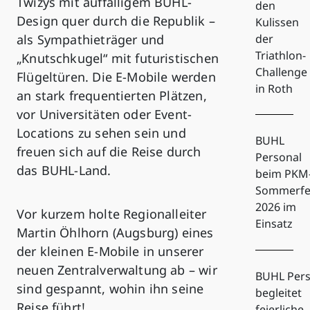
Twizys mit auffälligem BUHL-
den
Design quer durch die Republik –
Kulissen
als Sympathieträger und
der
Triathlon-
„Knutschkugel“ mit futuristischen
Challenge
Flügeltüren. Die E-Mobile werden
in Roth
an stark frequentierten Plätzen,
vor Universitäten oder Event-
Locations zu sehen sein und
BUHL
freuen sich auf die Reise durch
Personal
das BUHL-Land.
beim PKM
Sommerfe
2026 im
Vor kurzem holte Regionalleiter
Einsatz
Martin Öhlhorn (Augsburg) eines
der kleinen E-Mobile in unserer
neuen Zentralverwaltung ab – wir
BUHL Pers
sind gespannt, wohin ihn seine
begleitet
Reise führt!
feierliche