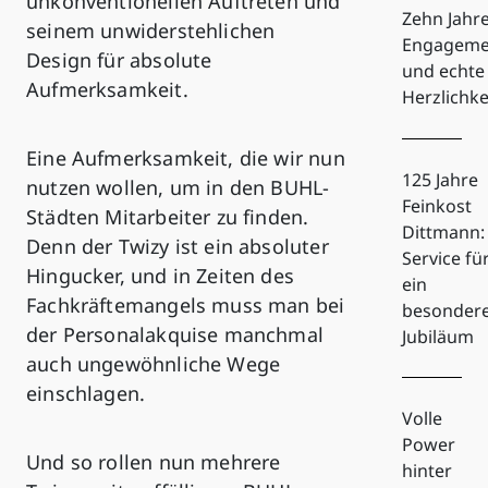
unkonventionellen Auftreten und
Zehn Jahr
seinem unwiderstehlichen
Engageme
Design für absolute
und echte
Aufmerksamkeit.
Herzlichke
Eine Aufmerksamkeit, die wir nun
125 Jahre
nutzen wollen, um in den BUHL-
Feinkost
Städten Mitarbeiter zu finden.
Dittmann:
Denn der Twizy ist ein absoluter
Service fü
Hingucker, und in Zeiten des
ein
Fachkräftemangels muss man bei
besonder
der Personalakquise manchmal
Jubiläum
auch ungewöhnliche Wege
einschlagen.
Volle
Power
Und so rollen nun mehrere
hinter