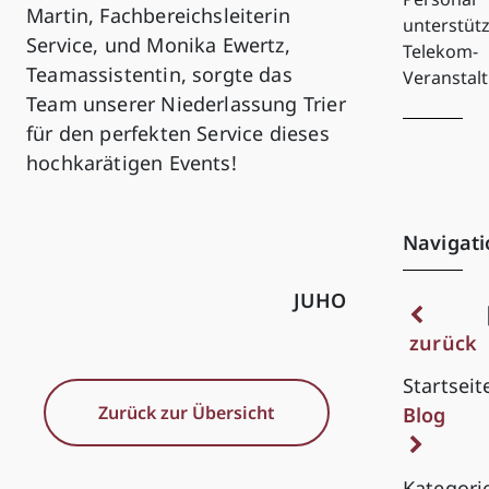
Martin, Fachbereichsleiterin
unterstütz
Service, und Monika Ewertz,
Telekom-
Teamassistentin, sorgte das
Veranstal
Team unserer Niederlassung Trier
für den perfekten Service dieses
hochkarätigen Events!
Navigati
JUHO
zurück
Startseit
Zurück zur Übersicht
Blog
Kategori