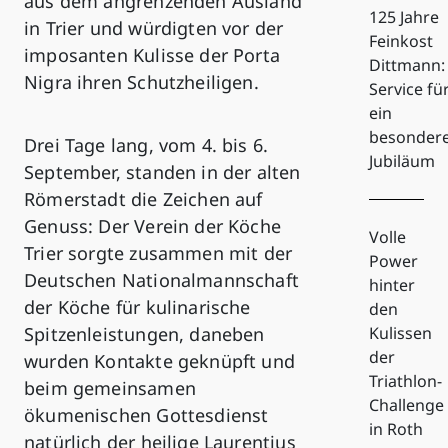
aus dem angrenzenden Ausland
125 Jahre
in Trier und würdigten vor der
Feinkost
imposanten Kulisse der Porta
Dittmann:
Nigra ihren Schutzheiligen.
Service fü
ein
besonder
Drei Tage lang, vom 4. bis 6.
Jubiläum
September, standen in der alten
Römerstadt die Zeichen auf
Genuss: Der Verein der Köche
Volle
Trier sorgte zusammen mit der
Power
Deutschen Nationalmannschaft
hinter
der Köche für kulinarische
den
Spitzenleistungen, daneben
Kulissen
der
wurden Kontakte geknüpft und
Triathlon-
beim gemeinsamen
Challenge
ökumenischen Gottesdienst
in Roth
natürlich der heilige Laurentius