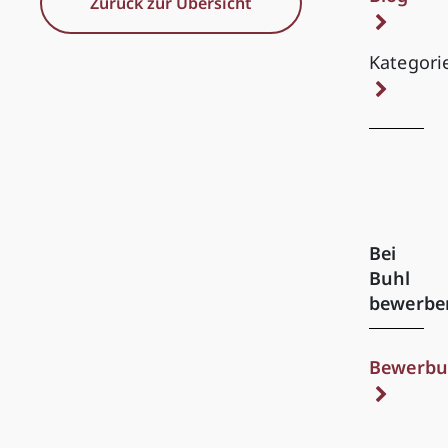
Zurück zur Übersicht
Kategori
Bei
Buhl
bewerbe
Bewerbu